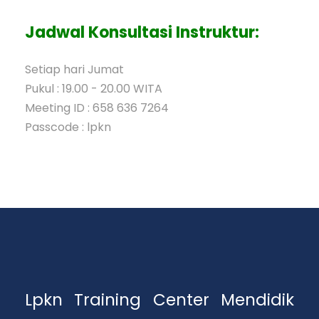
Jadwal Konsultasi Instruktur:
Setiap hari Jumat
Pukul : 19.00 - 20.00 WITA
Meeting ID : 658 636 7264
Passcode : lpkn
Lpkn Training Center Mendidik